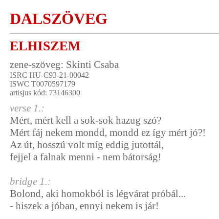
DALSZÖVEG
ELHISZEM
zene-szöveg: Skinti Csaba
ISRC HU-C93-21-00042
ISWC T0070597179
artisjus kód: 73146300
verse 1.:
Mért, mért kell a sok-sok hazug szó?
Mért fáj nekem mondd, mondd ez így mért jó?!
Az út, hosszú volt míg eddig jutottál,
fejjel a falnak menni - nem bátorság!
bridge 1.:
Bolond, aki homokból is légvárat próbál...
- hiszek a jóban, ennyi nekem is jár!