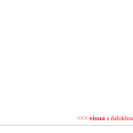
<<<
vissza
a dalokho