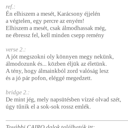
ref.:
Én elhiszem a mesét, Karácsony éjjelén
a végtelen, egy percre az enyém!
Elhiszem a mesét, csak álmodhassak még,
ne ébressz fel, kell minden csepp remény
verse 2.:
A jót megszokni oly könnyen megy nekünk,
álmodozunk és... közben éljük az életünk.
A tény, hogy álmainkból zord valóság lesz
és a jó pár pofon, eléggé megedzett.
bridge 2.:
De mint jég, mely napsütésben vízzé olvad szét,
úgy tűnik el a sok-sok rossz emlék.
További CAIRO dalok találhatók itt: