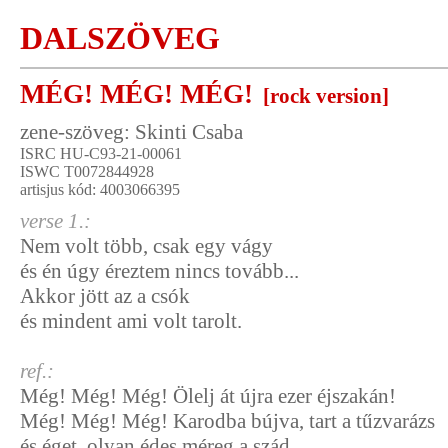
DALSZÖVEG
MÉG! MÉG! MÉG!
[rock version]
zene-szöveg: Skinti Csaba
ISRC HU-C93-21-00061
ISWC T0072844928
artisjus kód: 4003066395
verse 1.:
Nem volt több, csak egy vágy
és én úgy éreztem nincs tovább...
Akkor jött az a csók
és mindent ami volt tarolt.
ref.:
Még! Még! Még! Ölelj át újra ezer éjszakán!
Még! Még! Még! Karodba bújva, tart a tűzvarázs
és éget, olyan édes méreg a szád.