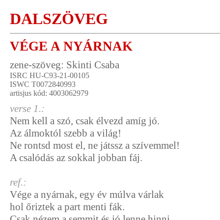
DALSZÖVEG
VÉGE A NYÁRNAK
zene-szöveg: Skinti Csaba
ISRC HU-C93-21-00105
ISWC T0072840993
artisjus kód: 4003062979
verse 1.:
Nem kell a szó, csak élvezd amíg jó.
Az álmoktól szebb a világ!
Ne rontsd most el, ne játssz a szívemmel!
A csalódás az sokkal jobban fáj.
ref.:
Vége a nyárnak, egy év múlva várlak
hol őriztek a part menti fák.
Csak nézem a semmit és jó lenne hinni,