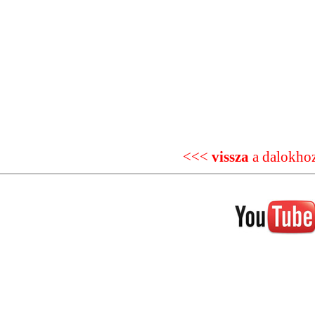
<<<
vissza
a dalokho